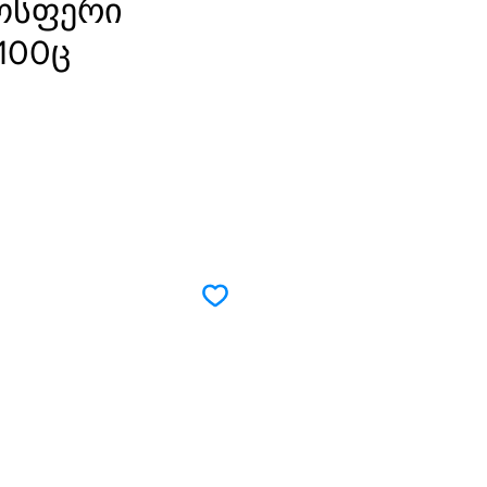
ოსფერი
100ც
rice