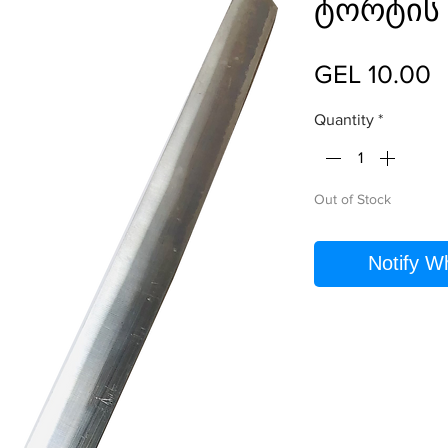
ტორტის 
P
GEL 10.00
Quantity
*
Out of Stock
Notify W